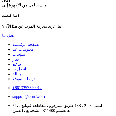
أمان
أمان شامل من الأجهزة إلى...
إرسال التحقيق
هل تريد معرفة المزيد عن هذا الآن؟
اتصل بنا
الصفحة الرئيسية
معلومات عنا
منتجات
أخبار
يدعم
اتصل بنا
مقالة
خريطة الموقع
+8619357579912
support@cenrf.com
7f ، المبنى 3 ، لا . 188 طريق شيزهوو ، مقاطعة فويانغ ،
هانغتشو 311400 ، تشجيانغ ، الصين