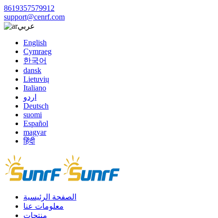
8619357579912
support@cenrf.com
عربي
English
Cymraeg
한국어
dansk
Lietuvių
Italiano
اردو
Deutsch
suomi
Español
magyar
हिंदी
الصفحة الرئيسية
معلومات عنا
منتجات