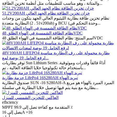
والمتانة ، وهو مناسب للتطبيقات مثل أنظمة تخزين الطاقة...
51.2V200AH خزان تخزين الطاقة نظام الجهد العالي
نظام تخزين طاقة بطارية الليثيوم العالي الجهد يتكون من وحدات
البطارية متعددة (51 . 2v200ah) و BCU (وحدة التحكم في...
نظام الطاقة الشمسية في الهواء الطلق 48VDC
اسم المنتج: نظام الطاقة الشمسية في الهواء الطلق 48VDC
48V100AH LIFEPO4 بطارية محمولة على رف البطارية مناسبة
لرفع الحامل 19 بوصة لمع...
توفر بطاريات Sun Lithium Series أداءً فائقاً وقدرات وموثوقية.
باستخدام حالة تكنولوجيا خلايا الطاقة العالية ، تم...
حزمة بطارية LifePo4 16S280AH تبريد الهواء
صندوق البطارية SUN -16 S280AH-A المبرد المبرد بالهواء هو مربع
بطارية مع بنية يتم فيها توصيل خلايا البطارية في سلسلة...
العاكس للتخزين الشمسي للمنزل
efhciency
MPPT المتقدمة مع كفاءة تصل إلى 99.9 ٪
يصل إلى 16A +16